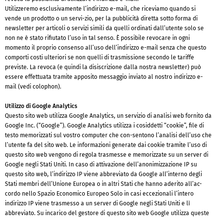
Utilizzeremo esclusivamente l’indirizzo e-mail, che riceviamo quando si
vende un prodotto o un servi-zio, per la pubblicità diretta sotto forma di
newsletter per articoli o servizi simili da quelli ordinati dall’utente solo se
non ne è stato rifiutato l’uso in tal senso. È possibile revocare in ogni
momento il proprio consenso all’uso dell’indirizzo e-mail senza che questo
comporti costi ulteriori se non quelli di trasmissione secondo le tariffe
previste. La revoca (e quindi la disiscrizione dalla nostra newsletter) può
essere effettuata tramite apposito messaggio inviato al nostro indirizzo e-
mail (vedi colophon).
Utilizzo di Google Analytics
Questo sito web utilizza Google Analytics, un servizio di analisi web fornito da
Google Inc. (“Google”). Google Analytics utilizza i cosiddetti “cookie”, file di
testo memorizzati sul vostro computer che con-sentono l’analisi dell’uso che
l’utente fa del sito web. Le informazioni generate dai cookie tramite l’uso di
questo sito web vengono di regola trasmesse e memorizzate su un server di
Google negli Stati Uniti. In caso di attivazione dell’anonimizzazione IP su
questo sito web, l’indirizzo IP viene abbreviato da Google all’interno degli
Stati membri dell’Unione Europea o in altri Stati che hanno aderito all’ac-
cordo nello Spazio Economico Europeo Solo in casi eccezionali l’intero
indirizzo IP viene trasmesso a un server di Google negli Stati Uniti e lì
abbreviato. Su incarico del gestore di questo sito web Google utilizza queste