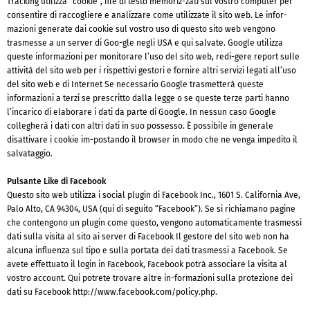
Tracking utilizza “cookie”, file di testo memoriz-zati sul vostro computer per
consentire di raccogliere e analizzare come utilizzate il sito web. Le infor-
mazioni generate dai cookie sul vostro uso di questo sito web vengono
trasmesse a un server di Goo-gle negli USA e qui salvate. Google utilizza
queste informazioni per monitorare l’uso del sito web, redi-gere report sulle
attività del sito web per i rispettivi gestori e fornire altri servizi legati all’uso
del sito web e di Internet Se necessario Google trasmetterà queste
informazioni a terzi se prescritto dalla legge o se queste terze parti hanno
l’incarico di elaborare i dati da parte di Google. In nessun caso Google
collegherà i dati con altri dati in suo possesso. È possibile in generale
disattivare i cookie im-postando il browser in modo che ne venga impedito il
salvataggio.
Pulsante Like di Facebook
Questo sito web utilizza i social plugin di Facebook Inc., 1601 S. California Ave,
Palo Alto, CA 94304, USA (qui di seguito “Facebook”). Se si richiamano pagine
che contengono un plugin come questo, vengono automaticamente trasmessi
dati sulla visita al sito ai server di Facebook Il gestore del sito web non ha
alcuna influenza sul tipo e sulla portata dei dati trasmessi a Facebook. Se
avete effettuato il login in Facebook, Facebook potrà associare la visita al
vostro account. Qui potrete trovare altre in-formazioni sulla protezione dei
dati su Facebook http://www.facebook.com/policy.php.