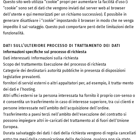
Questo sito web utilizza “cookie” propri per aumentare la facilità d’uso (i
“cookie” sono set di dati che vengono inviati dal server web al browser
dell’utente e qui memorizzati per un richiamo successivo). È possibile in
generare disattivare i “cookie” impostando il browser in modo che ne venga
impedito il sal-vataggio. Questo può comportare però delle limitazioni delle
funzionalità.
DATI SULL’ULTERIORE PROCESSO DI TRATTAMENTO DEI DATI
Informazioni specifiche sul processo di richiesta
Dati interessati: Informazioni sulla richiesta
Scopo del trattamento: Esecuzione del processo di richiesta
Categorie dei destinatari: autorità pubbliche in presenza di disposizioni
legislative prevalenti.
fornitori di servizi esterni o altri appaltatori per, ad esempio, il tratta-mento
dei dati e l’hosting.
Altri uffici esterni se la persona interessata ha fornito il proprio con-senso o
è consentita un trasferimento in caso di interesse superiore, tra cui clienti e
persone interessate nell’ambito dell'acquisizione dell’ordine.
Trasferimento a paesi terzi: nell’ambito dell'esecuzione del contratto si
possono impiegare altri in-caricati del trattamento al di fuori dell’Unione
Europea.
Durata salvataggio dei dati: I dati della richiesta vengono di regola cancellati
entro tre mesi dalla comunicazione della decisione, qualora non sia stato