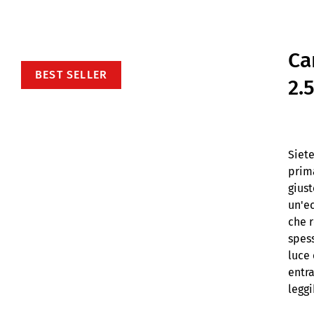
Ca
BEST SELLER
2.
Siete
prima
giust
un'ec
che r
spess
luce
entr
leggi