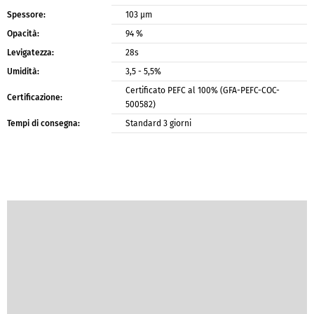
103 μm
Spessore:
94 %
Opacità:
28s
Levigatezza:
3,5 - 5,5%
Umidità:
Certificato PEFC al 100% (GFA-PEFC-COC-
Certificazione:
500582)
Standard 3 giorni
Tempi di consegna: