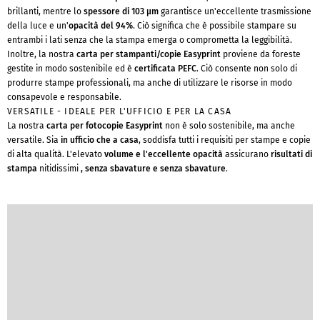
brillanti, mentre lo
spessore di 103 µm
garantisce un'eccellente trasmissione
della luce e un'
opacità del 94%
. Ciò significa che è possibile stampare su
entrambi i lati senza che la stampa emerga o comprometta la leggibilità.
Inoltre, la nostra
carta per stampanti/copie Easyprint
proviene da foreste
gestite in modo sostenibile ed è
certificata PEFC
. Ciò consente non solo di
produrre stampe professionali, ma anche di utilizzare le risorse in modo
consapevole e responsabile.
VERSATILE - IDEALE PER L'UFFICIO E PER LA CASA
La nostra
carta per fotocopie Easyprint
non è solo sostenibile, ma anche
versatile. Sia
in ufficio che a casa
, soddisfa tutti i requisiti per stampe e copie
di alta qualità. L'elevato
volume e l'eccellente opacità
assicurano
risultati di
stampa
nitidissimi
, senza sbavature e senza sbavature
.