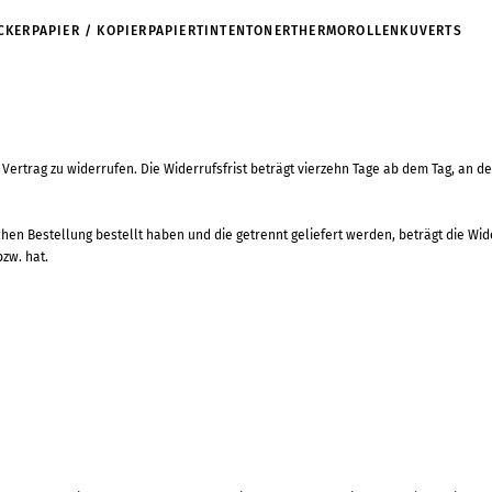
KERPAPIER / KOPIERPAPIER
TINTEN
TONER
THERMOROLLEN
KUVERTS
trag zu widerrufen. Die Widerrufsfrist beträgt vierzehn Tage ab dem Tag, an dem 
hen Bestellung bestellt haben und die getrennt geliefert werden, beträgt die Wi
bzw. hat.