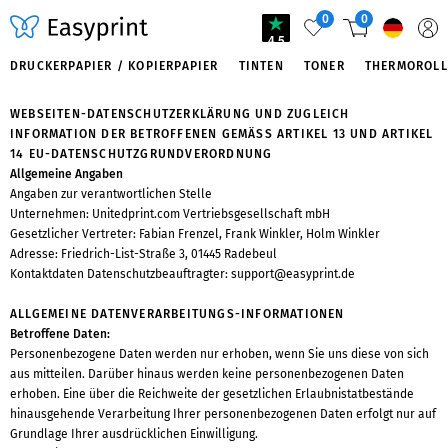
0
0
4.5
DRUCKERPAPIER / KOPIERPAPIER
TINTEN
TONER
THERMOROLL
WEBSEITEN-DATENSCHUTZERKLÄRUNG UND ZUGLEICH
INFORMATION DER BETROFFENEN GEMÄSS ARTIKEL 13 UND ARTIKEL 1
4 EU-DATENSCHUTZGRUNDVERORDNUNG
Allgemeine Angaben
Angaben zur verantwortlichen Stelle
Unternehmen: Unitedprint.com Vertriebsgesellschaft mbH
Gesetzlicher Vertreter: Fabian Frenzel, Frank Winkler, Holm Winkler
Adresse: Friedrich-List-Straße 3, 01445 Radebeul
Kontaktdaten Datenschutzbeauftragter:
support@easyprint.de
ALLGEMEINE DATENVERARBEITUNGS-INFORMATIONEN
Betroffene Daten:
Personenbezogene Daten werden nur erhoben, wenn Sie uns diese von sich
aus mitteilen. Darüber hinaus werden keine personenbezogenen Daten
erhoben. Eine über die Reichweite der gesetzlichen Erlaubnistatbestände
hinausgehende Verarbeitung Ihrer personenbezogenen Daten erfolgt nur auf
Grundlage Ihrer ausdrücklichen Einwilligung.