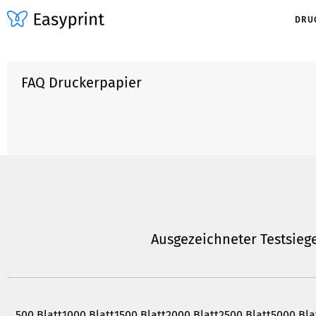
DRUC
FAQ Druckerpapier
Druckerpapier
Die Wahl des richtigen Papiers ist entscheidend für das optimale Druckergebnis.
Ausgezeichneter Testsieg
wichtigen Informationen zu unserem Kopierpapier. Wir erläutern dir die Eigens
erklären, wofür sie am besten geeignet ist – sei es für den alltäglichen Gebrau
hochwertige Präsentationen.
ZUM DRUCKERPAPIER-FAQ
500 Blatt
1000 Blatt
1500 Blatt
2000 Blatt
2500 Blatt
5000 Bla