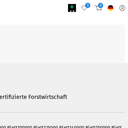
0
0
4.5
ungsarten
 den verfügbaren Versand- und Zahlungsarten sowie den Lieferzeiten. Wir
ertifizierte Forstwirtschaft
nen Versandoptionen, von der Standardlieferung bis zum Expressversand, und
n und die beteiligten Logistikpartner. Zudem geben wir dir einen Überblick über
zeptieren. Du erhältst hier auch Antworten auf Fragen zur Rechnungsstellung
tellung, sodass du den gesamten Prozess nachverfolgen kannst und weißt,
000 Blatt
100000 Blatt
125000 Blatt
140000 Blatt
150000 Blatt