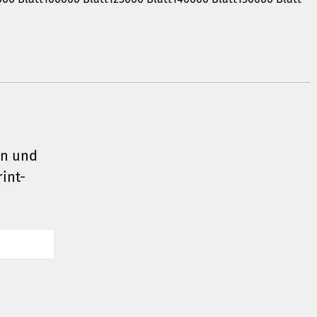
AQ
en und
int-