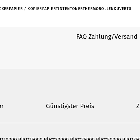
KERPAPIER / KOPIERPAPIER
TINTEN
TONER
THERMOROLLEN
KUVERTS
FAQ Zahlung/Versand
Versand & Zahl
 In diesem Abschnitt findest du alle
Hier findest du alle Informationen zu
er
Günstigster Preis
Z
chaften unserer Papiersorte und
informieren dich über die verschiede
ch, beidseitiges Bedrucken oder
erklären die jeweils anfallenden Koste
die sicheren Zahlungswege, die wir ak
und zu den Status-Updates deiner Bes
wann deine Ware bei dir eintrifft.
tt
10000 Blatt
15000 Blatt
20000 Blatt
25000 Blatt
50000 Blatt
75