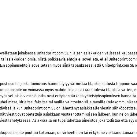
elletaan jokaisessa Unitedprint.com SE:n ja sen asiakkaiden välisessä kaupassa.
ai asiakkaiden omia, niistä poikkeavia ehtoja ei sovelleta, ellei Unitedprint.com
SE:n sopimusehtoja sovelletaan myös siinä tapauksessa, että Unitedprint.com SE 
postiosoite, jonka toimivuus hänen täytyy varmistaa tilauksen alusta loppuun saa
öpostiosoite on voimassa myös mahdollisia asiakkaan tulevia tilauksia varten, ell
 myös sellaisia viestejä jotka ovat erityisen tärkeitä yhteistyösopimuksen kannal
helimitse, kirjeitse, faksitse tai muilla vaihtoehtoisilla tavoilla (telekommunika
ytettävissä ja kun Unitedprint.com SE on lähettänyt asiakkaalle viestin sähköpostits
t viestit ovat oletettuja asiakkaan vastaanottamiksi sen jälkeen, kun ne on lähe
viestilähetyksessä. Asiakkaalla on lupa lähettää aineistoa joka todistaa että syy s
köpostiosoite puuttuu kokonaan, on virheellinen tai ei kykene vastaanottamaan sa