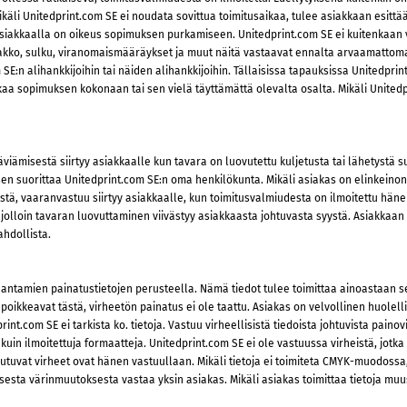
Mikäli Unitedprint.com SE ei noudata sovittua toimitusaikaa, tulee asiakkaan esittää
iakkaalla on oikeus sopimuksen purkamiseen. Unitedprint.com SE ei kuitenkaan vast
sti lakko, sulku, viranomaismääräykset ja muut näitä vastaavat ennalta arvaamatto
SE:n alihankkijoihin tai näiden alihankkijoihin. Tällaisissa tapauksissa Unitedprin
aa sopimuksen kokonaan tai sen vielä täyttämättä olevalta osalta. Mikäli Unitedp
viämisestä siirtyy asiakkaalle kun tavara on luovutettu kuljetusta tai lähetystä suo
en suorittaa Unitedprint.com SE:n oma henkilökunta. Mikäli asiakas on elinkeinonh
tä, vaaranvastuu siirtyy asiakkaalle, kun toimitusvalmiudesta on ilmoitettu hänell
lä, jolloin tavaran luovuttaminen viivästyy asiakkaasta johtuvasta syystä. Asiakka
hdollista.
 antamien painatustietojen perusteella. Nämä tiedot tulee toimittaa ainoastaan sel
 poikkeavat tästä, virheetön painatus ei ole taattu. Asiakas on velvollinen huole
print.com SE ei tarkista ko. tietoja. Vastuu virheellisistä tiedoista johtuvista p
in ilmoitettuja formaatteja. Unitedprint.com SE ei ole vastuussa virheistä, jotka 
utuvat virheet ovat hänen vastuullaan. Mikäli tietoja ei toimiteta CMYK-muodoss
isesta värinmuutoksesta vastaa yksin asiakas. Mikäli asiakas toimittaa tietoja m