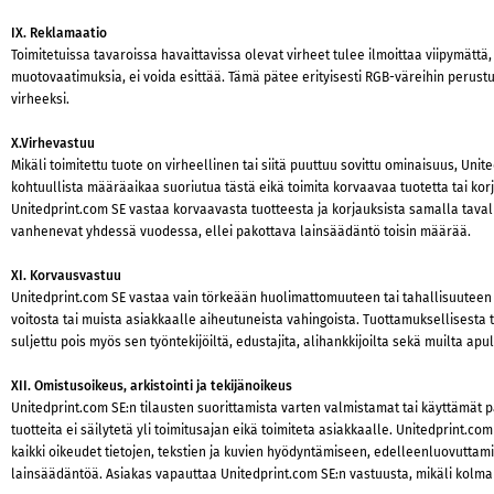
IX. Reklamaatio
Toimitetuissa tavaroissa havaittavissa olevat virheet tulee ilmoittaa viipymättä
muotovaatimuksia, ei voida esittää. Tämä pätee erityisesti RGB-väreihin perustuvi
virheeksi.
X.Virhevastuu
Mikäli toimitettu tuote on virheellinen tai siitä puuttuu sovittu ominaisuus, Un
kohtuullista määräaikaa suoriutua tästä eikä toimita korvaavaa tuotetta tai kor
Unitedprint.com SE vastaa korvaavasta tuotteesta ja korjauksista samalla tavalla 
vanhenevat yhdessä vuodessa, ellei pakottava lainsäädäntö toisin määrää.
XI. Korvausvastuu
Unitedprint.com SE vastaa vain törkeään huolimattomuuteen tai tahallisuuteen p
voitosta tai muista asiakkaalle aiheutuneista vahingoista. Tuottamuksellisesta
suljettu pois myös sen työntekijöiltä, edustajita, alihankkijoilta sekä muilta apul
XII. Omistusoikeus, arkistointi ja tekijänoikeus
Unitedprint.com SE:n tilausten suorittamista varten valmistamat tai käyttämät pa
tuotteita ei säilytetä yli toimitusajan eikä toimiteta asiakkaalle. Unitedprint.
kaikki oikeudet tietojen, tekstien ja kuvien hyödyntämiseen, edelleenluovuttami
lainsäädäntöä. Asiakas vapauttaa Unitedprint.com SE:n vastuusta, mikäli kolmann