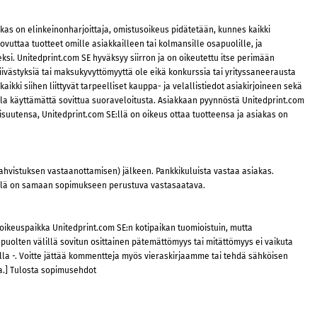
kas on elinkeinonharjoittaja, omistusoikeus pidätetään, kunnes kaikki
vuttaa tuotteet omille asiakkailleen tai kolmansille osapuolille, ja
i. Unitedprint.com SE hyväksyy siirron ja on oikeutettu itse perimään
iivästyksiä tai maksukyvyttömyyttä ole eikä konkurssia tai yrityssaneerausta
ikki siihen liittyvät tarpeelliset kauppa- ja velallistiedot asiakirjoineen sekä
olla käyttämättä sovittua suoraveloitusta. Asiakkaan pyynnöstä Unitedprint.com
isuutensa, Unitedprint.com SE:llä on oikeus ottaa tuotteensa ja asiakas on
ahvistuksen vastaanottamisen) jälkeen. Pankkikuluista vastaa asiakas.
änellä on samaan sopimukseen perustuva vastasaatava.
 oikeuspaikka Unitedprint.com SE:n kotipaikan tuomioistuin, mutta
uolten välillä sovitun osittainen pätemättömyys tai mitättömyys ei vaikuta
lla -. Voitte jättää kommentteja myös vieraskirjaamme tai tehdä sähköisen
a.] Tulosta sopimusehdot