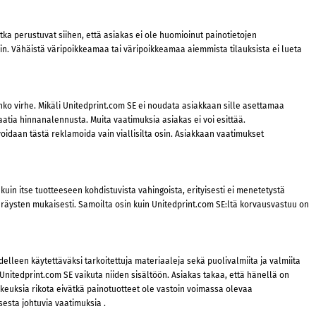
otka perustuvat siihen, että asiakas ei ole huomioinut painotietojen
ikein. Vähäistä väripoikkeamaa tai väripoikkeamaa aiemmista tilauksista ei lueta
aanko virhe. Mikäli Unitedprint.com SE ei noudata asiakkaan sille asettamaa
aatia hinnanalennusta. Muita vaatimuksia asiakas ei voi esittää.
 voidaan tästä reklamoida vain viallisilta osin. Asiakkaan vaatimukset
in itse tuotteeseen kohdistuvista vahingoista, erityisesti ei menetetystä
äräysten mukaisesti. Samoilta osin kuin Unitedprint.com SE:ltä korvausvastuu on
delleen käytettäväksi tarkoitettuja materiaaleja sekä puolivalmiita ja valmiita
Unitedprint.com SE vaikuta niiden sisältöön. Asiakas takaa, että hänellä on
ikeuksia rikota eivätkä painotuotteet ole vastoin voimassa olevaa
sesta johtuvia vaatimuksia .