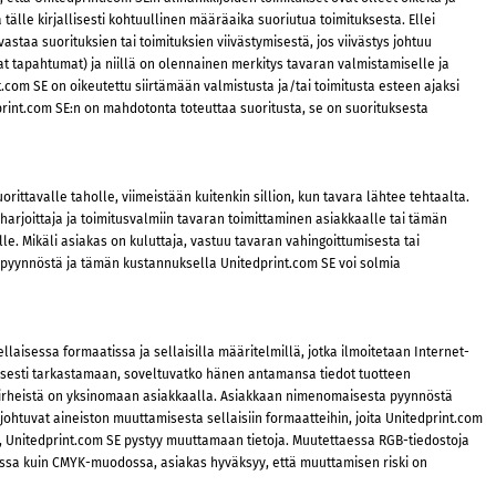
 tälle kirjallisesti kohtuullinen määräaika suoriutua toimituksesta. Ellei
aa suorituksien tai toimituksien viivästymisestä, jos viivästys johtuu
mat tapahtumat) ja niillä on olennainen merkitys tavaran valmistamiselle ja
t.com SE on oikeutettu siirtämään valmistusta ja/tai toimitusta esteen ajaksi
rint.com SE:n on mahdotonta toteuttaa suoritusta, se on suorituksesta
rittavalle taholle, viimeistään kuitenkin sillion, kun tavara lähtee tehtaalta.
arjoittaja ja toimitusvalmiin tavaran toimittaminen asiakkaalle tai tämän
e. Mikäli asiakas on kuluttaja, vastuu tavaran vahingoittumisesta tai
an pyynnöstä ja tämän kustannuksella Unitedprint.com SE voi solmia
laisessa formaatissa ja sellaisilla määritelmillä, jotka ilmoitetaan Internet-
llisesti tarkastamaan, soveltuvatko hänen antamansa tiedot tuotteen
ainovirheistä on yksinomaan asiakkaalla. Asiakkaan nimenomaisesta pyynnöstä
johtuvat aineiston muuttamisesta sellaisiin formaatteihin, joita Unitedprint.com
a, Unitedprint.com SE pystyy muuttamaan tietoja. Muutettaessa RGB-tiedostoja
uussa kuin CMYK-muodossa, asiakas hyväksyy, että muuttamisen riski on