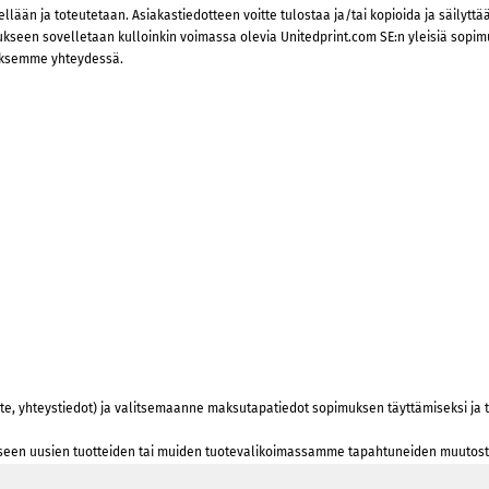
än ja toteutetaan. Asiakastiedotteen voitte tulostaa ja/tai kopioida ja säilyttää,
kseen sovelletaan kulloinkin voimassa olevia Unitedprint.com SE:n yleisiä sopim
tuksemme yhteydessä.
ite, yhteystiedot) ja valitsemaanne maksutapatiedot sopimuksen täyttämiseksi ja t
seen uusien tuotteiden tai muiden tuotevalikoimassamme tapahtuneiden muutoste
ittaessa muuttaa tai myös poistaa rekisteristä. Tästä teille ei synny muita kuluj