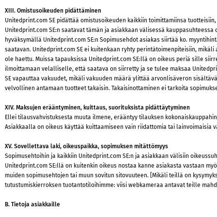
XIII. Omistusoikeuden pidättäminen
Unitedprint.com SE pidättää omistusoikeuden kaikkiin toimittamiinsa tuotteisii
Unitedprint.com SE:n saatavat tämän ja asiakkaan välisessä kauppasuhteessa ovat
hyväksymällä Unitedprint.com SE:n Sopimusehdot asiakas siirtää ko. myyntihint
saatavan. Unitedprint.com SE ei kuitenkaan ryhty perintätoimenpiteisiin, mikäl
ole haettu. Muissa tapauksissa Unitedprint.com SE:llä on oikeus periä sille siirr
ilmoittamaan velalliselle, että saatava on siirretty ja se tulee maksaa Unitedp
SE vapauttaa vakuudet, mikäli vakuuden määrä ylittää arvonlisäveron sisältävät 
velvollinen antamaan tuotteet takaisin. Takaisinottaminen ei tarkoita sopimuksen
XIV. Maksujen erääntyminen, kuittaus, suorituksista pidättäytyminen
Ellei tilausvahvistuksesta muuta ilmene, erääntyy tilauksen kokonaiskauppahin
Asiakkaalla on oikeus käyttää kuittaamiseen vain riidattomia tai lainvoimaisia
XV. Sovellettava laki, oikeuspaikka, sopimuksen mitättömyys
Sopimusehtoihin ja kaikkiin Unitedprint.com SE:n ja asiakkaan välisiin oikeussu
Unitedprint.com SE:llä on kuitenkin oikeus nostaa kanne asiakasta vastaan myös
muiden sopimusehtojen tai muun sovitun sitovuuteen. [Mikäli teillä on kysymyks
tutustumiskierroksen tuotantotiloihimme: viisi webkameraa antavat teille mah
B. Tietoja asiakkaille