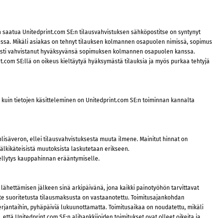
n saatua Unitedprint.com SE:n tilausvahvistuksen sähköpostitse on syntynyt
nssa. Mikäli asiakas on tehnyt tilauksen kolmannen osapuolen nimissä, sopimus
isesti vahvistanut hyväksyvänsä sopimuksen kolmannen osapuolen kanssa.
.com SE:llä on oikeus kieltäytyä hyäksymästä tilauksia ja myös purkaa tehtyjä
n kuin tietojen käsitteleminen on Unitedprint.com SE:n toiminnan kannalta
lisäveron, ellei tilausvahvistuksesta muuta ilmene. Mainitut hinnat on
jälkikäteisistä muutoksista laskutetaan erikseen.
dellytys kauppahinnan erääntymiselle.
en lähettämisen jälkeen sinä arkipäivänä, jona kaikki painotyöhön tarvittavat
te suoritetusta tilausmaksusta on vastaanotettu. Toimitusajankohdan
perjantaihin, pyhäpäiviä lukuunottamatta. Toimitusaikaa on noudatettu, mikäli
että Unitedprint.com SE:n alihankkijoiden toimitukset ovat olleet oikeita ja