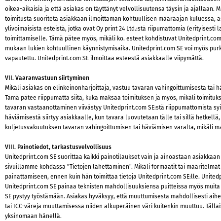
oikea-aikaisia ja että asiakas on täyttänyt velvollisuutensa täysin ja ajallaan. 
toimitusta suoriteta asiakkaan ilmoittaman kohtuullisen määräajan kuluessa, as
ylivoimaisista esteistä, jotka ovat Oy print 24 Ltd.:stä riipumattomia (erityise
toimittamiselle. Tämä pätee myös, mikäli ko. esteet kohdistuvat Unitedprint.com 
mukaan lukien kohtuullinen käynnistymisaika. Unitedprint.com SE voi myös purk
vapautettu. Unitedprint.com SE ilmoittaa esteestä asiakkaalle viipymättä.
VII. Vaaranvastuun siirtyminen
Mikäli asiakas on elinkeinonharjoittaja, vastuu tavaran vahingoittumisesta tai hä
Tämä pätee riippumatta siitä, kuka maksaa toimituksen ja myös, mikäli toimituks
tavaran vastaanottaminen viivästyy Unitedprint.com SE:stä riippumattomista syis
häviämisestä siirtyy asiakkaalle, kun tavara luovutetaan tälle tai sillä hetkel
kuljetusvakuutuksen tavaran vahingoittumisen tai häviämisen varalta, mikäli ma
VIII. Painotiedot, tarkastusvelvollisuus
Unitedprint.com SE suorittaa kaikki painotilaukset vain ja ainoastaan asiakkaan
sivuillamme kohdassa "Tietojen lähettäminen". Mikäli formaatit tai määritelmät
painattamiseen, ennen kuin hän toimittaa tietoja Unitedprint.com SE:lle. United
Unitedprint.com SE painaa teknisten mahdollisuuksiensa puitteissa myös muita ku
SE pystyy työstämään. Asiakas hyväksyy, että muuttumisesta mahdollisesti aihe
tai ICC-väreja muuttamisessa niiden alkuperäinen väri kuitenkin muuttuu. Tälla
yksinomaan hänellä.