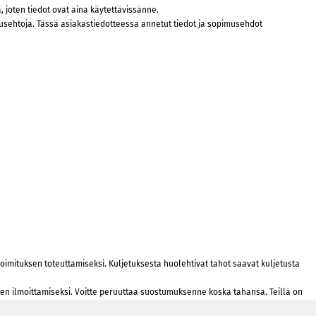
 joten tiedot ovat aina käytettävissänne.
usehtoja. Tässä asiakastiedotteessa annetut tiedot ja sopimusehdot
oimituksen toteuttamiseksi. Kuljetuksesta huolehtivat tahot saavat kuljetusta
n ilmoittamiseksi. Voitte peruuttaa suostumuksenne koska tahansa. Teillä on
a kuin mitä suoritatte palveluntarjoajallenne sähköpostin lähettämisestä.