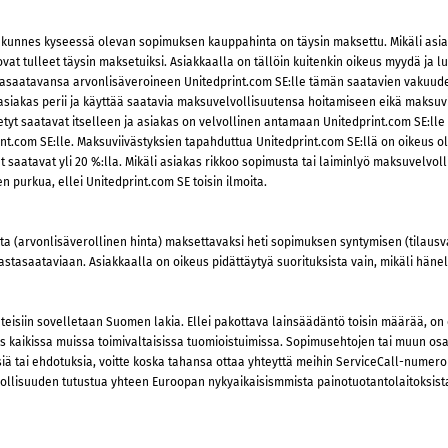
n, kunnes kyseessä olevan sopimuksen kauppahinta on täysin maksettu. Mikäli asia
 tulleet täysin maksetuiksi. Asiakkaalla on tällöin kuitenkin oikeus myydä ja luo
asaatavansa arvonlisäveroineen Unitedprint.com SE:lle tämän saatavien vakuudeks
i asiakas perii ja käyttää saatavia maksuvelvollisuutensa hoitamiseen eikä maksuv
etyt saatavat itselleen ja asiakas on velvollinen antamaan Unitedprint.com SE:lle ka
rint.com SE:lle. Maksuviivästyksien tapahduttua Unitedprint.com SE:llä on oikeus 
saatavat yli 20 %:lla. Mikäli asiakas rikkoo sopimusta tai laiminlyö maksuvelvoll
 purkua, ellei Unitedprint.com SE toisin ilmoita.
ta (arvonlisäverollinen hinta) maksettavaksi heti sopimuksen syntymisen (tilausv
 vastasaataviaan. Asiakkaalla on oikeus pidättäytyä suorituksista vain, mikäli h
hteisiin sovelletaan Suomen lakia. Ellei pakottava lainsäädäntö toisin määrää, on
 kaikissa muissa toimivaltaisissa tuomioistuimissa. Sopimusehtojen tai muun osap
iä tai ehdotuksia, voitte koska tahansa ottaa yhteyttä meihin ServiceCall-numero
dollisuuden tutustua yhteen Euroopan nykyaikaisismmista painotuotantolaitoksist