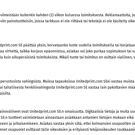
, viimeistään kuitenkin kahden (2) viikon kuluessa toimituksesta. Reklamaatioita, j
in painotuotteisiin, joissa tarkkuus ei ole riittävä tai tekstejä ei ole käsitelty o
itedprint.com SE päättää yksin, korvataanko tuote uudella toimituksella tai korjat
jaa virhettä, taikka korjaus epäonnistuu, asiakas voi joko purkaa sopimuksen tai v
kuin alkuperäisistä toimituksista. Mikäli tuote tai toimitus on osittain viallinen,
erustuvista vahingoista. Muissa tapauksissa Unitedprint.com SEei vastaa muista ku
 tai tahallisesta henkilövahingosta Unitedprint.com SE vastaa lain pakottavien mä
aisilta.
inovälineet ovat Unitedprint.com SE:n omaisuutta. Digitaalisia tietoja ja muita uu
com SE:n tuotteet valmistetaan ainoastaan asiakkaan antamien tietojen mukaan eikä 
seen ja julkaisemiseen. Asiakas vastaa yksin siitä, ettei kolmansien osapuolten o
et osapuolet esittävät tälle oikeuksien ja erityisesti tekijänoikeuden loukkaami