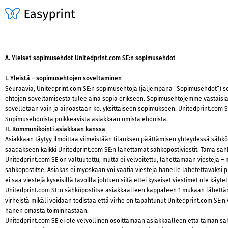
A. Yleiset sopimusehdot Unitedprint.com SE:n sopimusehdot
I. Yleistä – sopimusehtojen soveltaminen
Seuraavia, Unitedprint.com SE:n sopimusehtoja (jäljempänä ”Sopimusehdot”) sov
ehtojen soveltamisesta tulee aina sopia erikseen. Sopimusehtojemme vastaisia t
sovelletaan vain ja ainoastaan ko. yksittäiseen sopimukseen. Unitedprint.com 
Sopimusehdoista poikkeavista asiakkaan omista ehdoista.
II. Kommunikointi asiakkaan kanssa
Asiakkaan täytyy ilmoittaa viimeistään tilauksen päättämisen yhteydessä sähkö
saadakseen kaikki Unitedprint.com SE:n lähettämät sähköpostiviestit. Tämä sähk
Unitedprint.com SE on valtuutettu, mutta ei velvoitettu, lähettämään viestejä –
sähköpostitse. Asiakas ei myöskään voi vaatia viestejä hänelle lähetettäväksi pu
ei saa viestejä kyseisillä tavoilla johtuen siitä ettei kyseiset viestimet ole kä
Unitedprint.com SE:n sähköpostitse asiakkaalleen kappaleen 1 mukaan lähettämä
virheistä mikäli voidaan todistaa että virhe on tapahtunut Unitedprint.com SE:n 
hänen omasta toiminnastaan.
Unitedprint.com SE ei ole velvollinen osoittamaan asiakkaalleen että tämän säh