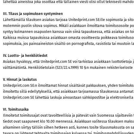
lähettää aineistoa joka osoittaa että tällainen viesti olisi ollut teknisesti mah
III. Tilaus ja sopimuksen syntyminen
Lähettämällä tilauksen asiakas tarjoaa Unitedprint.com SE:lle sopimusta ja sit
molemmin puolin sitova sopimus. Mikäli asiakkaan ilmoittama toimitusosoite p
syntyy kolmannen osapuolen kanssa vain siinä tapauksessa, että asiakas on to
Kaikissa muissa tapauksissa asiakkaan omasta osoitteesta poikkeava toimitusoso
sopimuksia, jos painoaineiston sisältö on pornografista, rasistista tai muutoin la
IV. Luotto- ja henkilötiedot
Asiakas hyväksyy, että Unitedprint.com SE voi tarkistaa asiakkaan luottotietoja
välttämätöntä. Henkilötietolain (523/22.4.1999) 10 §:n mukainen rekisteriseloste
V. Hinnat ja laskutus
Unitedprint.com SE:n ilmoittamat hinnat sisältävät pakkauksen, yhden toimituks
ilmoitettu sillä edellytyksellä, että asiakkaan tarjoamassa tilauksessa antamat
Unitedprint.com SE lähettää laskuja ainoastaan sähköpostitse ja elektronisella
VI. Toimitusaika
Ilmoitetut toimitusajat ovat tavoitteellisia ja pätevät vain Suomessa sijaitsevii
tiedot ovat saapuneet klo 10.00 mennessä. Asiakkaan valitessa tilauksen maks
alkaminen siirtyy tällöin siihen hetkeen asti, kunnes tosite tilausmaksusta on s
tavara on lähtenyt tehtaalta toimitusajan kuluessa tai, toimitusmahdollisuuden o