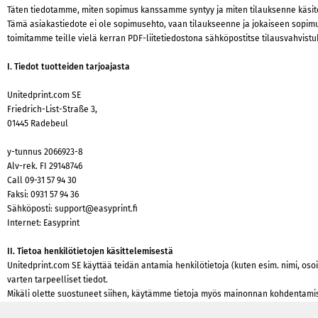
Täten tiedotamme, miten sopimus kanssamme syntyy ja miten tilauksenne käsitellä
Tämä asiakastiedote ei ole sopimusehto, vaan tilaukseenne ja jokaiseen sopimu
toimitamme teille vielä kerran PDF-liitetiedostona sähköpostitse tilausvahvis
I. Tiedot tuotteiden tarjoajasta
Unitedprint.com SE
Friedrich-List-Straße 3,
01445 Radebeul
y-tunnus 2066923-8
Alv-rek. FI 29148746
Call
09-31 57 94 30
Faksi: 0931 57 94 36
Sähköposti:
support@easyprint.fi
Internet: Easyprint
II. Tietoa henkilötietojen käsittelemisestä
Unitedprint.com SE käyttää teidän antamia henkilötietoja (kuten esim. nimi, oso
varten tarpeelliset tiedot.
Mikäli olette suostuneet siihen, käytämme tietoja myös mainonnan kohdentami
myös mahdollisuus tarkastaa rekisteröimämme tiedot meiltä ja niitä voidaan tarv