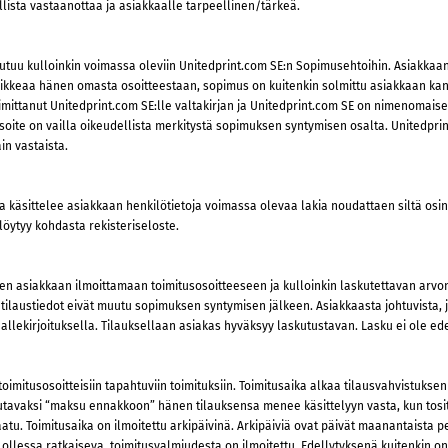
dollista vastaanottaa ja asiakkaalle tarpeellinen/tärkeä.
outuu kulloinkin voimassa oleviin Unitedprint.com SE:n Sopimusehtoihin. Asiakkaa
oikkeaa hänen omasta osoitteestaan, sopimus on kuitenkin solmittu asiakkaan ka
imittanut Unitedprint.com SE:lle valtakirjan ja Unitedprint.com SE on nimenoma
ite on vailla oikeudellista merkitystä sopimuksen syntymisen osalta. Unitedprint
in vastaista.
 ja käsittelee asiakkaan henkilötietoja voimassa olevaa lakia noudattaen siltä osi
 löytyy kohdasta rekisteriseloste.
en asiakkaan ilmoittamaan toimitusosoitteeseen ja kulloinkin laskutettavan arvon
 tilaustiedot eivät muutu sopimuksen syntymisen jälkeen. Asiakkaasta johtuvista, 
 allekirjoituksella. Tilauksellaan asiakas hyväksyy laskutustavan. Lasku ei ole e
n toimitusosoitteisiin tapahtuviin toimituksiin. Toimitusaika alkaa tilausvahvistuks
utavaksi “maksu ennakkoon” hänen tilauksensa menee käsittelyyn vasta, kun tosi
aatu. Toimitusaika on ilmoitettu arkipäivinä. Arkipäiviä ovat päivät maanantaista 
llessa ratkaiseva, toimitusvalmiudesta on ilmoitettu. Edellytyksenä kuitenkin on, 