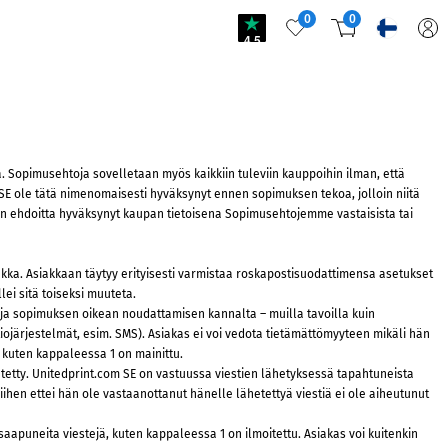
0
0
4.5
 Sopimusehtoja sovelletaan myös kaikkiin tuleviin kauppoihin ilman, että
 SE ole tätä nimenomaisesti hyväksynyt ennen sopimuksen tekoa, jolloin niitä
on ehdoitta hyväksynyt kaupan tietoisena Sopimusehtojemme vastaisista tai
kka. Asiakkaan täytyy erityisesti varmistaa roskapostisuodattimensa asetukset
ei sitä toiseksi muuteta.
ta ja sopimuksen oikean noudattamisen kannalta – muilla tavoilla kuin
atiojärjestelmät, esim. SMS). Asiakas ei voi vedota tietämättömyyteen mikäli hän
e, kuten kappaleessa 1 on mainittu.
tetty. Unitedprint.com SE on vastuussa viestien lähetyksessä tapahtuneista
iihen ettei hän ole vastaanottanut hänelle lähetettyä viestiä ei ole aiheutunut
apuneita viestejä, kuten kappaleessa 1 on ilmoitettu. Asiakas voi kuitenkin