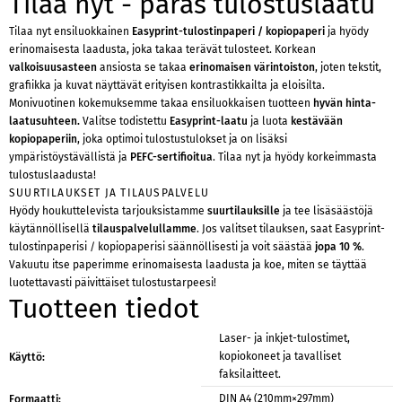
Tilaa nyt - paras tulostuslaatu
Tilaa nyt ensiluokkainen
Easyprint-tulostinpaperi / kopiopaperi
ja hyödy
erinomaisesta laadusta, joka takaa terävät tulosteet. Korkean
valkoisuusasteen
ansiosta se takaa
erinomaisen värintoiston
, joten tekstit,
grafiikka ja kuvat näyttävät erityisen kontrastikkailta ja eloisilta.
Monivuotinen kokemuksemme takaa ensiluokkaisen tuotteen
hyvän hinta-
laatusuhteen.
Valitse todistettu
Easyprint-laatu
ja luota
kestävään
kopiopaperiin
, joka optimoi tulostustulokset ja on lisäksi
ympäristöystävällistä ja
PEFC-sertifioitua
. Tilaa nyt ja hyödy korkeimmasta
tulostuslaadusta!
SUURTILAUKSET JA TILAUSPALVELU
Hyödy houkuttelevista tarjouksistamme
suurtilauksille
ja tee lisäsäästöjä
käytännöllisellä
tilauspalvelullamme
. Jos valitset tilauksen, saat Easyprint-
tulostinpaperisi / kopiopaperisi säännöllisesti ja voit säästää
jopa 10 %
.
Vakuutu itse paperimme erinomaisesta laadusta ja koe, miten se täyttää
luotettavasti päivittäiset tulostustarpeesi!
Tuotteen tiedot
Laser- ja inkjet-tulostimet,
kopiokoneet ja tavalliset
Käyttö:
faksilaitteet.
DIN A4 (210mm×297mm)
Formaatti: