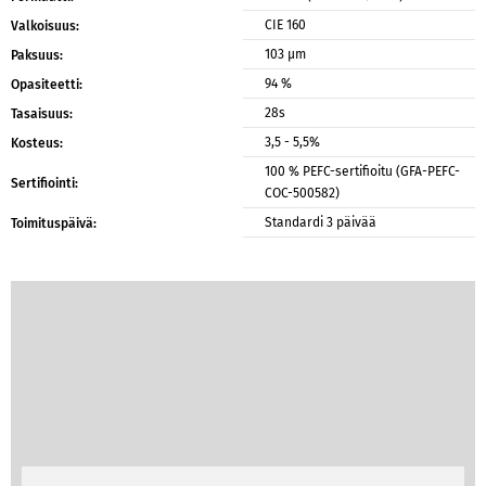
CIE 160
Valkoisuus:
103 μm
Paksuus:
94 %
Opasiteetti:
28s
Tasaisuus:
3,5 - 5,5%
Kosteus:
100 % PEFC-sertifioitu (GFA-PEFC-
Sertifiointi:
COC-500582)
Standardi 3 päivää
Toimituspäivä: