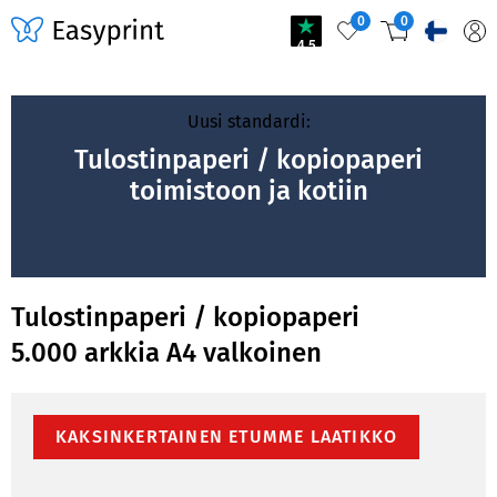
0
0
4.5
Uusi standardi:
Tulostinpaperi / kopiopaperi
toimistoon ja kotiin
Tulostinpaperi / kopiopaperi
5.000 arkkia A4 valkoinen
KAKSINKERTAINEN ETUMME LAATIKKO