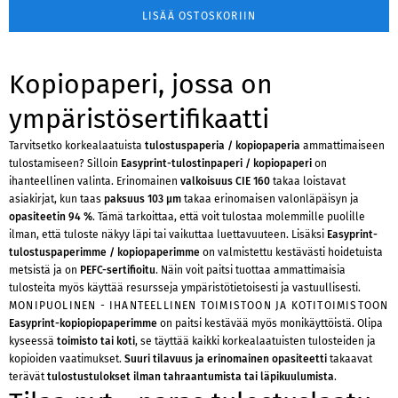
LISÄÄ OSTOSKORIIN
Kopiopaperi, jossa on
ympäristösertifikaatti
Tarvitsetko korkealaatuista
tulostuspaperia / kopiopaperia
ammattimaiseen
tulostamiseen? Silloin
Easyprint-tulostinpaperi / kopiopaperi
on
ihanteellinen valinta. Erinomainen
valkoisuus CIE 160
takaa loistavat
asiakirjat, kun taas
paksuus 103 µm
takaa erinomaisen valonläpäisyn ja
opasiteetin 94 %
. Tämä tarkoittaa, että voit tulostaa molemmille puolille
ilman, että tuloste näkyy läpi tai vaikuttaa luettavuuteen. Lisäksi
Easyprint-
tulostuspaperimme / kopiopaperimme
on valmistettu kestävästi hoidetuista
metsistä ja on
PEFC-sertifioitu
. Näin voit paitsi tuottaa ammattimaisia
tulosteita myös käyttää resursseja ympäristötietoisesti ja vastuullisesti.
MONIPUOLINEN - IHANTEELLINEN TOIMISTOON JA KOTITOIMISTOON
Easyprint-kopiopiopaperimme
on paitsi kestävää myös monikäyttöistä. Olipa
kyseessä
toimisto tai koti
, se täyttää kaikki korkealaatuisten tulosteiden ja
kopioiden vaatimukset.
Suuri tilavuus ja erinomainen opasiteetti
takaavat
terävät
tulostustulokset ilman tahraantumista tai läpikuulumista
.