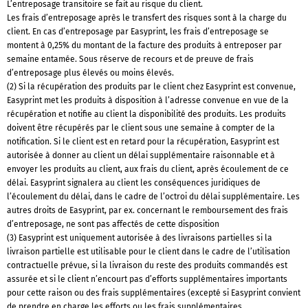
L’entreposage transitoire se fait au risque du client.
Les frais d’entreposage après le transfert des risques sont à la charge du
client. En cas d’entreposage par Easyprint, les frais d’entreposage se
montent à 0,25% du montant de la facture des produits à entreposer par
semaine entamée. Sous réserve de recours et de preuve de frais
d’entreposage plus élevés ou moins élevés.
(2) Si la récupération des produits par le client chez Easyprint est convenue,
Easyprint met les produits à disposition à l’adresse convenue en vue de la
récupération et notifie au client la disponibilité des produits. Les produits
doivent être récupérés par le client sous une semaine à compter de la
notification. Si le client est en retard pour la récupération, Easyprint est
autorisée à donner au client un délai supplémentaire raisonnable et à
envoyer les produits au client, aux frais du client, après écoulement de ce
délai. Easyprint signalera au client les conséquences juridiques de
l’écoulement du délai, dans le cadre de l’octroi du délai supplémentaire. Les
autres droits de Easyprint, par ex. concernant le remboursement des frais
d’entreposage, ne sont pas affectés de cette disposition
(3) Easyprint est uniquement autorisée à des livraisons partielles si la
livraison partielle est utilisable pour le client dans le cadre de l’utilisation
contractuelle prévue, si la livraison du reste des produits commandés est
assurée et si le client n’encourt pas d’efforts supplémentaires importants
pour cette raison ou des frais supplémentaires (excepté si Easyprint convient
de prendre en charge les efforts ou les frais supplémentaires