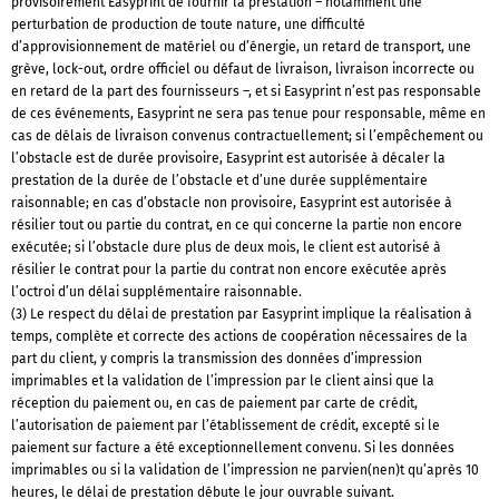
provisoirement Easyprint de fournir la prestation – notamment une
perturbation de production de toute nature, une difficulté
d’approvisionnement de matériel ou d’énergie, un retard de transport, une
grève, lock-out, ordre officiel ou défaut de livraison, livraison incorrecte ou
en retard de la part des fournisseurs –, et si Easyprint n’est pas responsable
de ces événements, Easyprint ne sera pas tenue pour responsable, même en
cas de délais de livraison convenus contractuellement; si l’empêchement ou
l’obstacle est de durée provisoire, Easyprint est autorisée à décaler la
prestation de la durée de l’obstacle et d’une durée supplémentaire
raisonnable; en cas d’obstacle non provisoire, Easyprint est autorisée à
résilier tout ou partie du contrat, en ce qui concerne la partie non encore
exécutée; si l’obstacle dure plus de deux mois, le client est autorisé à
résilier le contrat pour la partie du contrat non encore exécutée après
l’octroi d’un délai supplémentaire raisonnable.
(3) Le respect du délai de prestation par Easyprint implique la réalisation à
temps, complète et correcte des actions de coopération nécessaires de la
part du client, y compris la transmission des données d’impression
imprimables et la validation de l’impression par le client ainsi que la
réception du paiement ou, en cas de paiement par carte de crédit,
l’autorisation de paiement par l’établissement de crédit, excepté si le
paiement sur facture a été exceptionnellement convenu. Si les données
imprimables ou si la validation de l’impression ne parvien(nen)t qu’après 10
heures, le délai de prestation débute le jour ouvrable suivant.