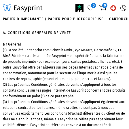
0
0
4.5
PAPIER D'IMPRIMANTE / PAPIER POUR PHOTOCOPIEUSE
CARTOUCH
A. CONDITIONS GÉNÉRALES DE VENTE
§ 1 Général
(1) La société unitedprint.com Schweiz GmbH, c/o Mazars, Herostraße 12, CH-
8048 Zürich – ciaprès appelée Easyprint – est spécialisée dans la fabrication
de produits imprimés (par exemple, flyers, cartes postales, affiches, etc.). En
outre Easyprint offre par ailleurs sur ses pages Internet l’achat de biens de
consommation, notamment pour le secteur de l’imprimerie ainsi que les
centres de reprographie (essentiellement papier, encres et laques).
(2) Les présentes Conditions générales de vente s’appliquent à tous les
contrats conclus sur les pages Internet de Easyprint concernant des produits
conformément au point (1) de ce paragraphe.
(3) Les présentes Conditions générales de vente s’appliquent également aux
relations contractuelles futures, même si elles ne sont pas à nouveau
convenues explicitement. Les conditions (d’achat) différentes du client ou de
tiers ne s’appliquent pas, même si Easyprint ne réfute pas séparément leur
validité. Même si Easyprint se réfère ou renvoie à un document écrit