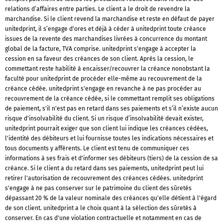
relations d’affaires entre parties. Le client a le droit de revendre la
marchandise. Si le client revend la marchandise et reste en défaut de payer
unitedprint, il s’engage d'ores et déjà à céder à unitedprint toute créance
issues de la revente des marchandises livrées à concurrence du montant
global de la facture, TVA comprise. unitedprint s'engage à accepter la
cession en sa faveur des créances de son client. Après la cession, le
commettant reste habilité à encaisser/recouvrer la créance nonobstant la
faculté pour unitedprint de procéder elle-même au recouvrement de la
créance cédée. unitedprint s'engage en revanche à ne pas procéder au
recouvrement de la créance cédée, si le commettant remplit ses obligations
de paiement, s'il n'est pas en retard dans ses paiements et s’il n’existe aucun
risque d'insolvabilité du client. Si un risque d’insolvabilité devait exister,
unitedprint pourrait exiger que son client lui indique les créances cédées,
l'identité des débiteurs et lui fournisse toutes les indications nécessaires et
tous documents y afférents. Le client est tenu de communiquer ces
informations à ses frais et d'informer ses débiteurs (tiers) de la cession de sa
créance. Si le client a du retard dans ses paiements, unitedprint peut lui
retirer l'autorisation de recouvrement des créances cédées. unitedprint
s'engage à ne pas conserver sur le patrimoine du client des sûretés
dépassant 20 % de la valeur nominale des créances qu'elle détient à l'égard
de son client. unitedprint a le choix quant à la sélection des sûretés à
conserver. En cas d'une violation contractuelle et notamment en cas de