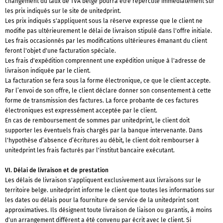
changement du taux de TVA belge pourra être répercuté immédiatement sur
les prix indiqués sur le site de unitedprint.
Les prix indiqués s'appliquent sous la réserve expresse que le client ne
modifie pas ultérieurement le délai de livraison stipulé dans l'offre initiale.
Les frais occasionnés par les modifications ultérieures émanant du client
feront l'objet d'une facturation spéciale.
Les frais d'expédition comprennent une expédition unique à l'adresse de
livraison indiquée par le client.
La facturation se fera sous la forme électronique, ce que le client accepte.
Par l’envoi de son offre, le client déclare donner son consentement à cette
forme de transmission des factures. La force probante de ces factures
électroniques est expressément acceptée par le client.
En cas de remboursement de sommes par unitedprint, le client doit
supporter les éventuels frais chargés par la banque intervenante. Dans
l'hypothèse d’absence d’écritures au débit, le client doit rembourser à
unitedprint les frais facturés par l'institut bancaire exécutant.
VI. Délai de livraison et de prestation
Les délais de livraison s'appliquent exclusivement aux livraisons sur le
territoire belge. unitedprint informe le client que toutes les informations sur
les dates ou délais pour la fourniture de service de la unitedprint sont
approximatives. Ils désignent toute livraison de liaison ou garantis, à moins
d'un arrangement différent a été convenu par écrit avec le client. Si