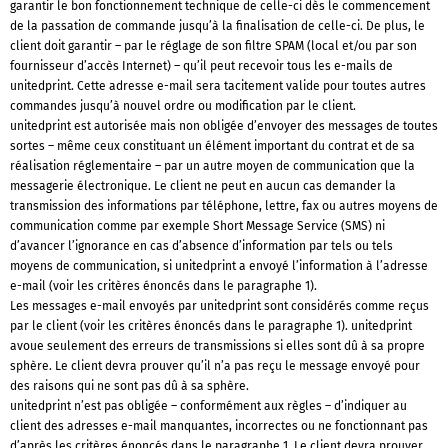
garantir le bon fonctionnement technique de celle-ci dès le commencement
de la passation de commande jusqu’à la finalisation de celle-ci. De plus, le
client doit garantir – par le réglage de son filtre SPAM (local et/ou par son
fournisseur d’accès Internet) – qu’il peut recevoir tous les e-mails de
unitedprint. Cette adresse e-mail sera tacitement valide pour toutes autres
commandes jusqu’à nouvel ordre ou modification par le client.
unitedprint est autorisée mais non obligée d’envoyer des messages de toutes
sortes – même ceux constituant un élément important du contrat et de sa
réalisation réglementaire – par un autre moyen de communication que la
messagerie électronique. Le client ne peut en aucun cas demander la
transmission des informations par téléphone, lettre, fax ou autres moyens de
communication comme par exemple Short Message Service (SMS) ni
d’avancer l’ignorance en cas d’absence d’information par tels ou tels
moyens de communication, si unitedprint a envoyé l’information à l’adresse
e-mail (voir les critères énoncés dans le paragraphe 1).
Les messages e-mail envoyés par unitedprint sont considérés comme reçus
par le client (voir les critères énoncés dans le paragraphe 1). unitedprint
avoue seulement des erreurs de transmissions si elles sont dû à sa propre
sphère. Le client devra prouver qu’il n’a pas reçu le message envoyé pour
des raisons qui ne sont pas dû à sa sphère.
unitedprint n’est pas obligée – conformément aux règles – d’indiquer au
client des adresses e-mail manquantes, incorrectes ou ne fonctionnant pas
d’après les critères énoncés dans le paragraphe 1. Le client devra prouver