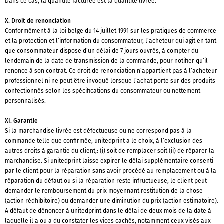
Dans ce cas, la quantité facturée est la quantité livrée.
X. Droit de renonciation
Conformément à la loi belge du 14 juillet 1991 sur les pratiques de commerce
et la protection et l’information du consommateur, l’acheteur qui agit en tant
que consommateur dispose d’un délai de 7 jours ouvrés, à compter du
lendemain de la date de transmission de la commande, pour notifier qu’il
renonce à son contrat. Ce droit de renonciation n’appartient pas à l’acheteur
professionnel ni ne peut être invoqué lorsque l’achat porte sur des produits
confectionnés selon les spécifications du consommateur ou nettement
personnalisés.
XI. Garantie
Si la marchandise livrée est défectueuse ou ne correspond pas à la
commande telle que confirmée, unitedprint a le choix, à l’exclusion des
autres droits à garantie du client,: (i) soit de remplacer soit (ii) de réparer la
marchandise. Si unitedprint laisse expirer le délai supplémentaire consenti
par le client pour la réparation sans avoir procédé au remplacement ou à la
réparation du défaut ou si la réparation reste infructueuse, le client peut
demander le remboursement du prix moyennant restitution de la chose
(action rédhibitoire) ou demander une diminution du prix (action estimatoire).
A défaut de dénoncer à unitedprint dans le délai de deux mois de la date à
laquelle il a ou a du constater les vices cachés, notamment ceux visés aux