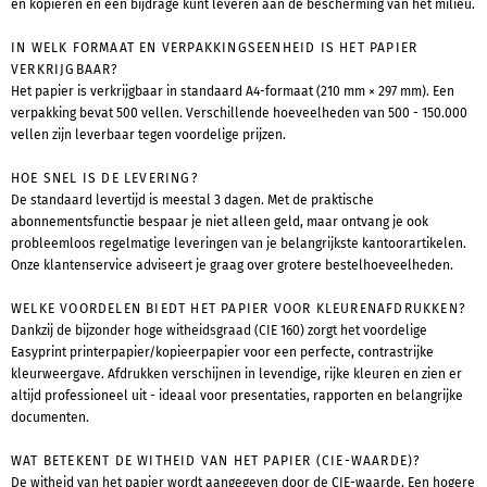
en kopiëren en een bijdrage kunt leveren aan de bescherming van het milieu.
IN WELK FORMAAT EN VERPAKKINGSEENHEID IS HET PAPIER
VERKRIJGBAAR?
Het papier is verkrijgbaar in standaard A4-formaat (210 mm × 297 mm). Een
verpakking bevat 500 vellen. Verschillende hoeveelheden van 500 - 150.000
vellen zijn leverbaar tegen voordelige prijzen.
HOE SNEL IS DE LEVERING?
De standaard levertijd is meestal 3 dagen. Met de praktische
abonnementsfunctie bespaar je niet alleen geld, maar ontvang je ook
probleemloos regelmatige leveringen van je belangrijkste kantoorartikelen.
Onze klantenservice adviseert je graag over grotere bestelhoeveelheden.
WELKE VOORDELEN BIEDT HET PAPIER VOOR KLEURENAFDRUKKEN?
Dankzij de bijzonder hoge witheidsgraad (CIE 160) zorgt het voordelige
Easyprint printerpapier/kopieerpapier voor een perfecte, contrastrijke
kleurweergave. Afdrukken verschijnen in levendige, rijke kleuren en zien er
altijd professioneel uit - ideaal voor presentaties, rapporten en belangrijke
documenten.
WAT BETEKENT DE WITHEID VAN HET PAPIER (CIE-WAARDE)?
De witheid van het papier wordt aangegeven door de CIE-waarde. Een hogere