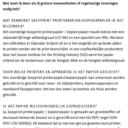
Wat moet ik doen als ik grotere hoeveelheden of regelmatige leveringen
nodig heb?
WAT KENMERKT EASYPRINT PRINTERPAPIER/KOPIEERPAPIER IN HET
BIJZONDER?
Het voordelige Easyprint printerpapier / kopieerpapier maakt indruk met een
uitzonderlijk hoge witheidsgraad (CIE 160) en een opaciteit van 95%. Hierdoor
zien afdrukken er bijzonder briljant uit en is het mogelijk om op beide zijden
te printen zonder dat de print doorschijnt. In een onafhankelijke producttest
door het Saxon Institute for the Printing Industry (SID) werd het papier
erkend als de testwinnaar met de hoogste dikte en de hoogste witheidsgraad.
VOOR WELKE PRINTERS EN APPARATEN IS HET PAPIER GESCHIKT?
Ons voordelige Easyprint printerpapier/kopieerpapier kan universeel worden
gebruikt en is geschikt voor laser- en inkjetprinters, kopieerapparaten en
standaard faxapparaten. Het kan dus zowel op kantoor als thuis worden
gebruikt.
IS HET PAPIER MILIEUVRIENDELIJK GEPRODUCEERD?
Ja, Easyprint printerpapier / kopieerpapier is gemaakt van grondstoffen uit
duurzaam beheerde bossen en is gecertificeerd met het PEFC-zegel (GFA-
PEFC-COC-500582). Dit betekent dat je met een gerust geweten kunt printen