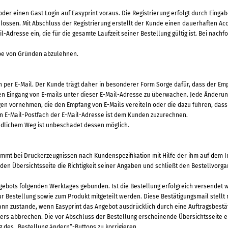
oder einen Gast Login auf Easyprint voraus. Die Registrierung erfolgt durch Einga
chlossen. Mit Abschluss der Registrierung erstellt der Kunde einen dauerhaften A
ail-Adresse ein, die für die gesamte Laufzeit seiner Bestellung gültig ist. Bei 
gabe von Gründen abzulehnen.
 per E-Mail. Der Kunde trägt daher in besonderer Form Sorge dafür, dass der Emp
n Eingang von E-mails unter dieser E-Mail-Adresse zu überwachen. Jede Änderung 
n vornehmen, die den Empfang von E-Mails vereiteln oder die dazu führen, dass d
 E-Mail-Postfach der E-Mail-Adresse ist dem Kunden zuzurechnen.
ündlichem Weg ist unbeschadet dessen möglich.
stimmt bei Druckerzeugnissen nach Kundenspezifikation mit Hilfe der ihm auf dem 
den Übersichtsseite die Richtigkeit seiner Angaben und schließt den Bestellvorg
ngebots folgenden Werktages gebunden. Ist die Bestellung erfolgreich versendet w
ur Bestellung sowie zum Produkt mitgeteilt werden. Diese Bestätigungsmail stell
ann zustande, wenn Easyprint das Angebot ausdrücklich durch eine Auftragsbestä
ters abbrechen. Die vor Abschluss der Bestellung erscheinende Übersichtsseite 
g des „Bestellung ändern“-Buttons zu korrigieren.