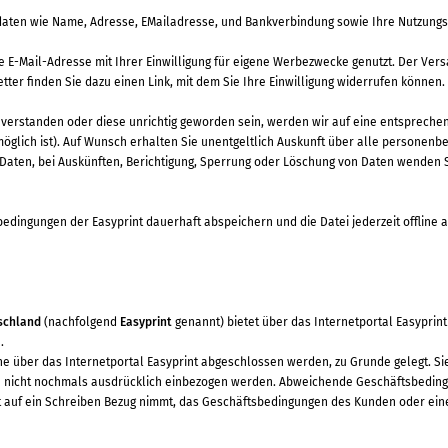
dsdaten wie Name, Adresse, EMailadresse, und Bankverbindung sowie Ihre Nutzung
-Mail-Adresse mit Ihrer Einwilligung für eigene Werbezwecke genutzt. Der Versan
tter finden Sie dazu einen Link, mit dem Sie Ihre Einwilligung widerrufen können.
nverstanden oder diese unrichtig geworden sein, werden wir auf eine entspreche
lich ist). Auf Wunsch erhalten Sie unentgeltlich Auskunft über alle personenbe
aten, bei Auskünften, Berichtigung, Sperrung oder Löschung von Daten wenden Si
dingungen der Easyprint dauerhaft abspeichern und die Datei jederzeit offline 
tschland
(nachfolgend
Easyprint
genannt) bietet über das Internetportal Easypri
.
e über das Internetportal Easyprint abgeschlossen werden, zu Grunde gelegt. Si
 sie nicht nochmals ausdrücklich einbezogen werden. Abweichende Geschäftsbedin
nt auf ein Schreiben Bezug nimmt, das Geschäftsbedingungen des Kunden oder eines 