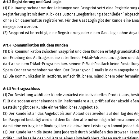
Art.3 Registrierung und Gast Login
(1) Die Inanspruchnahme der Leistungen von Easyprint setzt eine Registrierung 
Registrierung ist mit dem Klick des Buttons „Registrierung abschließen“ abges
ohne sich dauerhaft zu registrieren. Für den Gast Login gibt der Kunde eine Em
eingegeben werden.
(2) Easyprint ist berechtigt, eine Registrierung oder einen Gast Login ohne An
Art.4 Kommunikation mit dem Kunden
(1) Die Kommunikation zwischen Easyprint und dem Kunden erfolgt grundsätzlich
der Erteilung des Auftrages seine zutreffende E-Mail-Adresse anzugeben und de
darf an seinem E-Mail-Programm bzw. seinem E-Mail-Postfach keine Einstellunge
Spam-Ordner verschoben werden. Der Eingang von E-mails in dem angegebenen
(2) Die Kommunikation in Textform, auf schriftlichem, mündlichem oder fernm
Art.5 Vertragsschluss
(1) Zur Bestellung wählt der Kunde zunächst ein individuelles Produkt aus, be
füllt die sodann erscheinenden Onlineformulare aus, prüft auf der abschließen
Bestellung gibt der Kunde ein verbindliches Angebot ab.
(2) Der Kunde ist an das Angebot bis zum Ablauf des zweiten auf den Tag des A
bei Easyprint bestätigt wird und dem Kunden alle notwendigen Informationen z
damit eine vertragliche Bindung über die einzelnen Leistungen kommt jedoch d
(3) Der Kunde kann die Bestellung jederzeit durch Schließen des Browser-Fens
prüfen und im Falle des Vorliegens eines Eingabefehlers diesen nach Betätigun