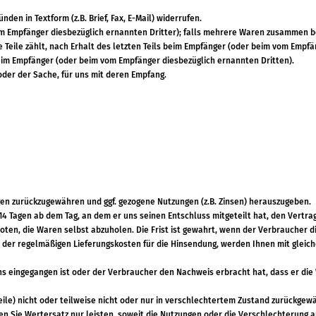
en in Textform (z.B. Brief, Fax, E-Mail) widerrufen.
om Empfänger diesbezüglich ernannten Dritter); falls mehrere Waren zusammen b
 Teile zählt, nach Erhalt des letzten Teils beim Empfänger (oder beim vom Empfä
 beim Empfänger (oder beim vom Empfänger diesbezüglich ernannten Dritten).
 oder der Sache, für uns mit deren Empfang.
gen zurückzugewähren und ggf. gezogene Nutzungen (z.B. Zinsen) herauszugeben.
14 Tagen ab dem Tag, an dem er uns seinen Entschluss mitgeteilt hat, den Vertr
ten, die Waren selbst abzuholen. Die Frist ist gewahrt, wenn der Verbraucher di
 der regelmäßigen Lieferungskosten für die Hinsendung, werden Ihnen mit gleich
s eingegangen ist oder der Verbraucher den Nachweis erbracht hat, dass er die 
ile) nicht oder teilweise nicht oder nur in verschlechtertem Zustand zurückge
n Sie Wertersatz nur leisten, soweit die Nutzungen oder die Verschlechterung a