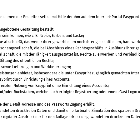
i denen der Besteller selbst mit Hilfe der ihm auf dem Internet-Portal Easyprint
angebotene Gestaltung bestellt;
sein können, wie z. B. Papier, Farben, und Lacke;
cke abschließt, das weder ihrer gewerblichen noch ihrer geschäftlichen, handwer
ersonengesellschaft, die bei Abschluss eines Rechtsgeschäfts in Ausübung ihrer 
llschaft, die mit der Fähigkeit ausgestattet ist, Rechte zu erwerben und Verbindl
Stiftung des öffentlichen Rechts;
n, sowie Lieferungen und Werklieferungen;
 Leistungen anbietet, insbesondere die unter Easyprint zugänglich gemachten Inter
syprint durch Einrichtung eines Accounts;
egrenzten Nutzung von Easyprint ohne Einrichtung eines Accounts;
d/oder Buchstaben, welche nach erfolgter Registrierung oder einem Gast Login i
e der E-Mail-Adresse und des Passworts Zugang erhält;
wandelten druckfreien Daten und damit eine farbnahe Simulation des späteren Dr
er digitaler Ausdruck der für den Auflagendruck umgewandelten druckreifen Date