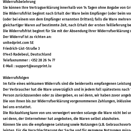
Widerrufsbelehrung
Sie können Ihre Vertragserklärung innerhalb von 14 Tagen ohne Angabe von Gründ
Die Widerrufsfrist beginnt nach Erhalt der Ware beim Empfänger (oder beim v
(oder bei einem von dem Empfänger ernannten Dritten); falls die Ware mehrere
gleichartiger Waren auf bestimmte Zeit, nach Erhalt der ersten Teillieferung
Die Widerrufsfrist beginnt für Sie mit der Absendung Ihrer Widerrufserklärung
Der Widerruf ist zu richten an:
unitedprint.com SE
Friedrich-List-Straße 3
01445 Radebeul, Deutschland
Telefaxnummer : +352 28 26 14 77
E-Mail :
support@easyprint.lu
Widerrufsfolgen
Im Falle eines wirksamen Widerrufs sind die beiderseits empfangenen Leistun
Der Verbraucher hat die Ware unverzüglich und in jedem Fall spätestens nach 
Person zurückzusenden oder zu übergeben, es sei denn, wir haben zuvor angebo
Die von Ihnen bis zur Widerrufserklärung vorgenommenen Zahlungen, inklusive
bei uns erstattet.
Die Rückzahlung kann von uns verweigert werden solange die Ware nicht bei un
sei denn, der Unternehmer hat angeboten, die Waren selbst abzuholen.
Können Sie uns die empfangene Leistung sowie Nutzungen (z.B. Gebrauchsvorte
leisten. Für die Verschlechterung der Sache und für gezogene Nutzungen müsse