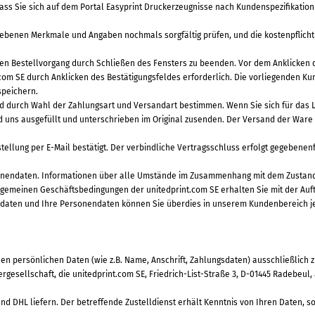
ass Sie sich auf dem Portal Easyprint Druckerzeugnisse nach Kundenspezifikati
gebenen Merkmale und Angaben nochmals sorgfältig prüfen, und die kostenpflicht
 den Bestellvorgang durch Schließen des Fensters zu beenden. Vor dem Anklicken d
om SE durch Anklicken des Bestätigungsfeldes erforderlich. Die vorliegenden 
speichern.
end durch Wahl der Zahlungsart und Versandart bestimmen. Wenn Sie sich für das 
uns ausgefüllt und unterschrieben im Original zusenden. Der Versand der Ware er
tellung per E-Mail bestätigt. Der verbindliche Vertragsschluss erfolgt gegebene
sonendaten. Informationen über alle Umstände im Zusammenhang mit dem Zustan
emeinen Geschäftsbedingungen der unitedprint.com SE erhalten Sie mit der Auftr
lldaten und Ihre Personendaten können Sie überdies in unserem Kundenbereich j
persönlichen Daten (wie z.B. Name, Anschrift, Zahlungsdaten) ausschließlich z
ergesellschaft, die unitedprint.com SE, Friedrich-List-Straße 3, D-01445 Radebe
 DHL liefern. Der betreffende Zustelldienst erhält Kenntnis von Ihren Daten, sow