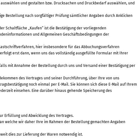
on auswählen und gestalten bzw. Drucksachen und Druckbedarf auswählen, und
ige Bestellung nach sorgfältiger Prüfung sämtlicher Angaben durch Anklicken
er Schaltfläche „Kaufen“ ist die Bestätigung der vorliegenden
Kundeninformationen und Allgemeinen Geschäftsbedingungen der
Lastschriftverfahren, hier insbesondere für das Abbuchungsverfahren
folgt erst dann, wenn uns das vollständig ausgefüllte Formular mit Ihrer
nfalls mit Annahme der Bestellung durch uns und Versand einer Bestätigung per
dekommen des Vertrages und seiner Durchführung, über Ihre von uns
agsbestätigung noch einmal per E-Mail. Sie können sich diese E-Mail auf Ihrem
ederzeit einsehen. Eine darüber hinaus gehende Speicherung des
ur Erfüllung und Abwicklung des Vertrages.
ul, an welche wir daher Ihre im Rahmen der Bestellung gemachten Angaben
eit dies zur Lieferung der Waren notwendig ist.