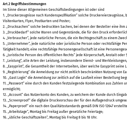
Art.2 Begriffsbestimmungen
Im Sinne dieser Allgemeinen Geschäftsbedingungen ist oder sind
1. „Druckerzeugnisse nach Kundenspezifikation“ solche Druckereierzeugnisse, be
Visitenkarten, Flyer, Postkarten und Poster;
2. „Drucksachen“ solche bedruckten Sachen, bei denen der Besteller eine ihm 
3. „Druckbedarf“ solche Waren und Gegenstände, die für den Druck erforderlich 
4. „Verbraucher“, jede natürliche Person, die ein Rechtsgeschäft zu einem Zwe
5. „Unternehmer“, jede natürliche oder juristische Person oder rechtsfähige P
Tätigkeit handelt; eine rechtsfähige Personengesellschaft ist eine Personengese
6. „Juristische Person des öffentlichen Rechts“ jede Körperschaft, Anstalt oder 
7. „Leistung“, alle Arten der Leistung, insbesondere Dienst- und Werkleistunge
8. „Easyprint“, die Gesamtheit der Internetseiten, über welche Easyprint seine
9. „Registrierung“ die Anmeldung zur nicht zeitlich beschränkten Nutzung von Ea
10. „Gast Login“ die Anmeldung zur zeitlich auf die Laufzeit einer Bestellung b
11. „Passwort“ eine durch den Kunden festzulegende Kombination aus Zahlen un
ermöglicht;
12. „Account“ das Nutzerkonto des Kunden, zu welchem der Kunde durch Eingab
13. „Screenproof“ die digitale Druckvorschau der für den Auflagendruck umge
14. „Paperproof“ ein nach den Qualitätsstandards gemäß DIN ISO 12647 erstellt
15. „Arbeitstage“, Montag bis Freitag außer gesetzliche Feiertage;
16. „übliche Geschäftszeiten“, Montag bis Freitag 8 bis 18 Uhr.