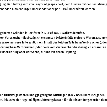
ügung. Der Auftrag wird von Easyprint gespeichert, dem Kunden mit der Bestätig
tstehenden Aufwendungen übersendet oder per E-Mail übermittelt werden.
be von Gründen in Textform (z.B. Brief, Fax, E-Mail) widerrufen.
 vom Verbraucher diesbezüglich ernannten Dritter); falls mehrere Waren zusamme
e Ware mehrere Teile zählt, nach Erhalt des letzten Teils beim Verbraucher (od
lieferung beim Verbraucher (oder beim vom Verbraucher diesbezüglich ernannten 
rrufserklärung oder der Sache, für uns mit deren Empfang.
gen zurückzugewähren und ggf. gezogene Nutzungen (z.B. Zinsen) herauszugeben.
, inklusive der regelmäßigen Lieferungskosten für die Hinsendung, werden dem 