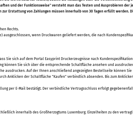
aften und der Funktionsweise" versteht man das Testen und Ausprobieren der je
 zur Erstattung von Zahlungen müssen innerhalb von 30 Tagen erfüllt werden. Die
chen Rechts.
inie) ausgeschlossen, wenn Druckwaren geliefert werden, die nach Kundenspezifika
ass Sie sich auf dem Portal Easyprint Druckerzeugnisse nach Kundenspezifikati
ng können Sie sich über die entsprechende Schaltfläche ansehen und ausdrucken. 
äche ausdrucken. Auf der Ihnen anschließend angezeigten Bestellseite können Si
urch Anklicken der Schaltfläche "Kaufen" verbindlich absenden. Bis zum Anklicken 
lung per E-Mail bestätigt. Der verbindliche Vertragsschluss erfolgt gegebenenfa
schließlich innerhalb des Großherzogtums Luxemburg. Einzelheiten zu den vertrag