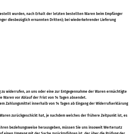
estellt wurden, nach Erhalt der letzten bestellten Waren beim Empfänger
nger diesbezüglich ernannten Dritten); bei wiederkehrender Lieferung
ag zu widerrufen, an uns oder eine zur Entgegennahme der Waren ermächtigte
e Waren vor Ablauf der Frist von 14 Tagen absendet.
em Zahlungsmittel innerhalb von 14 Tagen ab Eingang der Widerrufserklärung
Waren zurückgeschickt hat, je nachdem welches der frühere Zeitpunkt ist, es
währen beziehungsweise herausgeben, müssen Sie uns insoweit Wertersatz
uf einen Umgang mit der Sache zurückzuführen ist, der über die Prüfung der