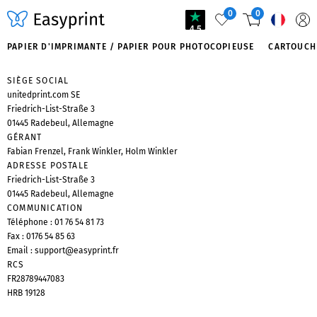
0
0
4.5
PAPIER D'IMPRIMANTE / PAPIER POUR PHOTOCOPIEUSE
CARTOUCH
SIÈGE SOCIAL
unitedprint.com SE
Friedrich-List-Straße 3
01445 Radebeul, Allemagne
GÉRANT
Fabian Frenzel, Frank Winkler, Holm Winkler
ADRESSE POSTALE
Friedrich-List-Straße 3
01445 Radebeul, Allemagne
COMMUNICATION
Téléphone :
01 76 54 81 73
Fax : 0176 54 85 63
Email :
support@easyprint.fr
RCS
FR28789447083
HRB 19128