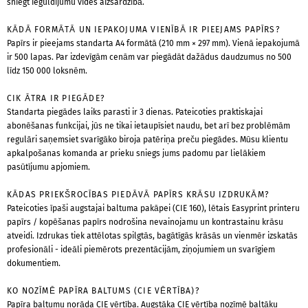
sniegt ieguldījumu vides aizsardzībā.
KĀDĀ FORMĀTĀ UN IEPAKOJUMA VIENĪBĀ IR PIEEJAMS PAPĪRS?
Papīrs ir pieejams standarta A4 formātā (210 mm × 297 mm). Vienā iepakojumā
ir 500 lapas. Par izdevīgām cenām var piegādāt dažādus daudzumus no 500
līdz 150 000 loksnēm.
CIK ĀTRA IR PIEGĀDE?
Standarta piegādes laiks parasti ir 3 dienas. Pateicoties praktiskajai
abonēšanas funkcijai, jūs ne tikai ietaupīsiet naudu, bet arī bez problēmām
regulāri saņemsiet svarīgāko biroja patēriņa preču piegādes. Mūsu klientu
apkalpošanas komanda ar prieku sniegs jums padomu par lielākiem
pasūtījumu apjomiem.
KĀDAS PRIEKŠROCĪBAS PIEDĀVĀ PAPĪRS KRĀSU IZDRUKĀM?
Pateicoties īpaši augstajai baltuma pakāpei (CIE 160), lētais Easyprint printeru
papīrs / kopēšanas papīrs nodrošina nevainojamu un kontrastainu krāsu
atveidi. Izdrukas tiek attēlotas spilgtās, bagātīgās krāsās un vienmēr izskatās
profesionāli - ideāli piemērots prezentācijām, ziņojumiem un svarīgiem
dokumentiem.
KO NOZĪMĒ PAPĪRA BALTUMS (CIE VĒRTĪBA)?
Papīra baltumu norāda CIE vērtība. Augstāka CIE vērtība nozīmē baltāku