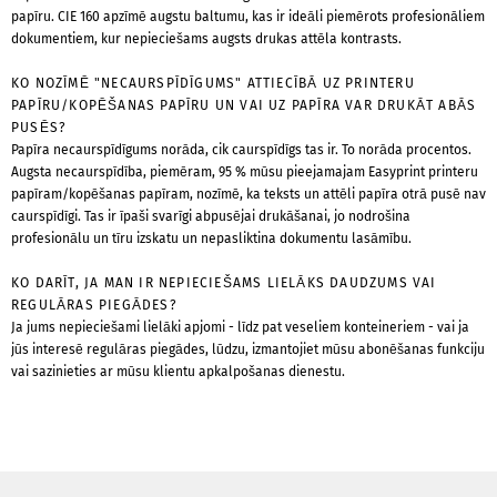
papīru. CIE 160 apzīmē augstu baltumu, kas ir ideāli piemērots profesionāliem
dokumentiem, kur nepieciešams augsts drukas attēla kontrasts.
KO NOZĪMĒ "NECAURSPĪDĪGUMS" ATTIECĪBĀ UZ PRINTERU
PAPĪRU/KOPĒŠANAS PAPĪRU UN VAI UZ PAPĪRA VAR DRUKĀT ABĀS
PUSĒS?
Papīra necaurspīdīgums norāda, cik caurspīdīgs tas ir. To norāda procentos.
Augsta necaurspīdība, piemēram, 95 % mūsu pieejamajam Easyprint printeru
papīram/kopēšanas papīram, nozīmē, ka teksts un attēli papīra otrā pusē nav
caurspīdīgi. Tas ir īpaši svarīgi abpusējai drukāšanai, jo nodrošina
profesionālu un tīru izskatu un nepasliktina dokumentu lasāmību.
KO DARĪT, JA MAN IR NEPIECIEŠAMS LIELĀKS DAUDZUMS VAI
REGULĀRAS PIEGĀDES?
Ja jums nepieciešami lielāki apjomi - līdz pat veseliem konteineriem - vai ja
jūs interesē regulāras piegādes, lūdzu, izmantojiet mūsu abonēšanas funkciju
vai sazinieties ar mūsu klientu apkalpošanas dienestu.