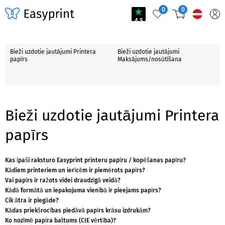
0
0
4.5
Bieži uzdotie jautājumi Printera
Bieži uzdotie jautājumi
papīrs
Maksājums/nosūtīšana
Bieži uzdotie jautājumi Printera
papīrs
Kas īpaši raksturo Easyprint printeru papīru / kopēšanas papīru?
Kādiem printeriem un ierīcēm ir piemērots papīrs?
Vai papīrs ir ražots videi draudzīgā veidā?
Kādā formātā un iepakojuma vienībā ir pieejams papīrs?
Cik ātra ir piegāde?
Kādas priekšrocības piedāvā papīrs krāsu izdrukām?
Ko nozīmē papīra baltums (CIE vērtība)?