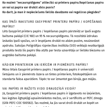
Ko nozīmē "necaurspīdīgums" attiecībā uz printeru papīru/kopēšanas papīru
un vai uz papīra var drukāt abās pusēs?
Ko darīt, ja man ir nepieciešams lielāks daudzums vai regulāras piegādes?
KAS ĪPAŠI RAKSTURO EASYPRINT PRINTERU PAPĪRU / KOPĒŠANAS
PAPĪRU?
Lēts Easyprint printeru papīrs / kopēšanas papīrs pārsteidz ar īpaši augstu
baltuma pakāpi (CIE 160) un 95 % necaurspīdīgumu. Tā rezultātā izdrukas
izskatās īpaši spožas, un ir iespējams drukāt no abām pusēm, neaizsedzot
apdruku. Saksijas Poligrāfijas rūpniecības institūta (SID) veiktajā neatkarīgajā
produktu testā šis papīrs tika atzīts par testa uzvarētāju ar lielāko biezumu un
augstāko baltuma pakāpi.
KĀDIEM PRINTERIEM UN IERĪCĒM IR PIEMĒROTS PAPĪRS?
Mūsu lētais Easyprint printeru papīrs / kopēšanas papīrs ir universāli
lietojams un ir piemērots lāzera un tintes printeriem, fotokopētājiem un
standarta faksa aparātiem. Tāpēc to var izmantot gan birojā, gan mājās.
VAI PAPĪRS IR RAŽOTS VIDEI DRAUDZĪGĀ VEIDĀ?
Jā, Easyprint printeru papīrs / kopēšanas papīrs ir izgatavots no izejvielām,
kas iegūtas ilgtspējīgi apsaimniekotos mežos, un ir sertificēts ar PEFC zīmogu
(GFA-PEFC-COC-500582). Tas nozīmē, ka jūs varat droši drukāt un kopēt un